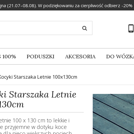
na (21.07–08.08). W podziękowaniu za cierpliwość odbierz -20
 100%
PODUSZKI
AKCESORIA
DO WÓZK
Kocyki Starszaka Letnie 100x130cm
ki Starszaka Letnie
130cm
etnie 100 x 130 cm to lekkie i
le przyjemne w dotyku koce
e dla nieco większych pociech.