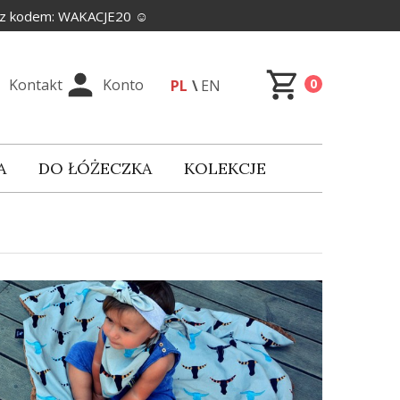
% z kodem: WAKACJE20 ☺️
Kontakt
Konto
0
PL
EN
A
DO ŁÓŻECZKA
KOLEKCJE