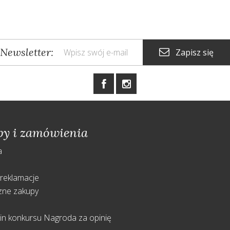
Newsletter:
Zapisz się
py i zamówienia
a
ć
 reklamacje
zne zakupy
in konkursu Nagroda za opinię